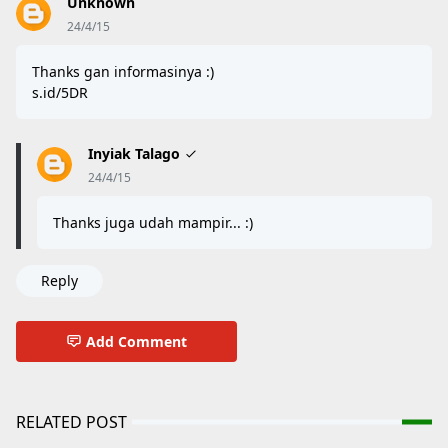
Unknown
24/4/15
Thanks gan informasinya :)
s.id/5DR
Inyiak Talago
24/4/15
Thanks juga udah mampir... :)
Reply
Add Comment
RELATED POST