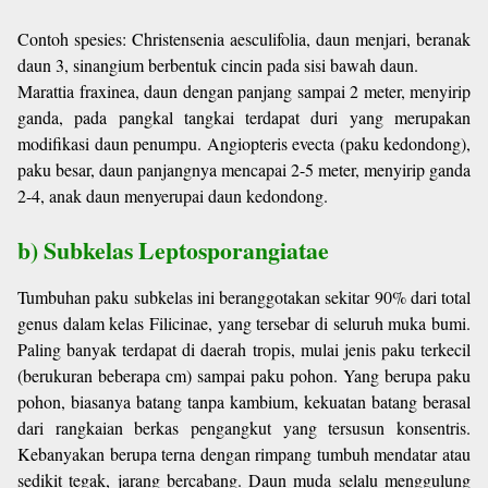
Contoh spesies: Christensenia aesculifolia, daun menjari, beranak
daun 3, sinangium berbentuk cincin pada sisi bawah daun.
Marattia fraxinea, daun dengan panjang sampai 2 meter, menyirip
ganda, pada pangkal tangkai terdapat duri yang merupakan
modifikasi daun penumpu. Angiopteris evecta (paku kedondong),
paku besar, daun panjangnya mencapai 2-5 meter, menyirip ganda
2-4, anak daun menyerupai daun kedondong.
b) Subkelas Leptosporangiatae
Tumbuhan paku subkelas ini beranggotakan sekitar 90% dari total
genus dalam kelas Filicinae, yang tersebar di seluruh muka bumi.
Paling banyak terdapat di daerah tropis, mulai jenis paku terkecil
(berukuran beberapa cm) sampai paku pohon. Yang berupa paku
pohon, biasanya batang tanpa kambium, kekuatan batang berasal
dari rangkaian berkas pengangkut yang tersusun konsentris.
Kebanyakan berupa terna dengan rimpang tumbuh mendatar atau
sedikit tegak, jarang bercabang. Daun muda selalu menggulung