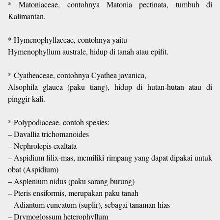
* Matoniaceae, contohnya Matonia pectinata, tumbuh di
Kalimantan.
* Hymenophyllaceae, contohnya yaitu
Hymenophyllum australe, hidup di tanah atau epifit.
* Cyatheaceae, contohnya Cyathea javanica,
Alsophila glauca (paku tiang), hidup di hutan-hutan atau di
pinggir kali.
* Polypodiaceae, contoh spesies:
– Davallia trichomanoides
– Nephrolepis exaltata
– Aspidium filix-mas, memiliki rimpang yang dapat dipakai untuk
obat (Aspidium)
– Asplenium nidus (paku sarang burung)
– Pteris ensiformis, merupakan paku tanah
– Adiantum cuneatum (suplir), sebagai tanaman hias
– Drymoglossum heterophyllum