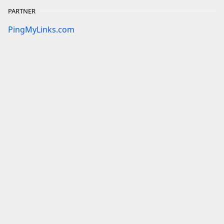
PARTNER
PingMyLinks.com
HASHTAG
Antropologi Kelas 11
Antropologi Kelas 12
Biologi Kelas 10
Biologi Kelas 11
Biologi Kelas 12
Ekonomi Kelas 10
Ekonomi Kelas 11
Ekonomi Kelas 12
Geografi Kelas 10
Geografi Kelas 11
Geografi Kelas 12
IPA Kelas 8
IPA Kelas 9
IPS Kelas 8
IPS Kelas 9
PAI Kelas 10
Penjaskes Kelas 12
Sejarah Dunia