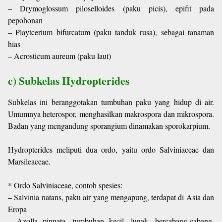
– Drymoglossum piloselloides (paku picis), epifit pada
pepohonan
– Playtcerium bifurcatum (paku tanduk rusa), sebagai tanaman
hias
– Acrosticum aureum (paku laut)
c) Subkelas Hydropterides
Subkelas ini beranggotakan tumbuhan paku yang hidup di air.
Umumnya heterospor, menghasilkan makrospora dan mikrospora.
Badan yang mengandung sporangium dinamakan sporokarpium.
Hydropterides meliputi dua ordo, yaitu ordo Salviniaceae dan
Marsileaceae.
* Ordo Salviniaceae, contoh spesies:
– Salvinia natans, paku air yang mengapung, terdapat di Asia dan
Eropa
– Azolla pinnata, tumbuhan kecil, lunak, bercabang-cabang,