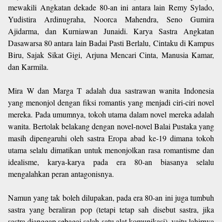
mewakili Angkatan dekade 80-an ini antara lain Remy Sylado,
Yudistira Ardinugraha, Noorca Mahendra, Seno Gumira
Ajidarma, dan Kurniawan Junaidi. Karya Sastra Angkatan
Dasawarsa 80 antara lain Badai Pasti Berlalu, Cintaku di Kampus
Biru, Sajak Sikat Gigi, Arjuna Mencari Cinta, Manusia Kamar,
dan Karmila.
Mira W dan Marga T adalah dua sastrawan wanita Indonesia
yang menonjol dengan fiksi romantis yang menjadi ciri-ciri novel
mereka. Pada umumnya, tokoh utama dalam novel mereka adalah
wanita. Bertolak belakang dengan novel-novel Balai Pustaka yang
masih dipengaruhi oleh sastra Eropa abad ke-19 dimana tokoh
utama selalu dimatikan untuk menonjolkan rasa romantisme dan
idealisme, karya-karya pada era 80-an biasanya selalu
mengalahkan peran antagonisnya.
Namun yang tak boleh dilupakan, pada era 80-an ini juga tumbuh
sastra yang beraliran pop (tetapi tetap sah disebut sastra, jika
sastra dianggap sebagai salah satu alat komunikasi), yaitu lahirnya