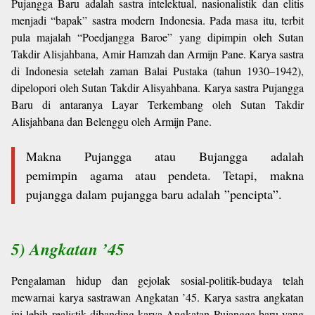
Pujangga Baru adalah sastra intelektual, nasionalistik dan elitis
menjadi “bapak” sastra modern Indonesia. Pada masa itu, terbit
pula majalah “Poedjangga Baroe” yang dipimpin oleh Sutan
Takdir Alisjahbana, Amir Hamzah dan Armijn Pane. Karya sastra
di Indonesia setelah zaman Balai Pustaka (tahun 1930–1942),
dipelopori oleh Sutan Takdir Alisyahbana. Karya sastra Pujangga
Baru di antaranya Layar Terkembang oleh Sutan Takdir
Alisjahbana dan Belenggu oleh Armijn Pane.
Makna Pujangga atau
Bujangga adalah
pemimpin
agama atau pendeta. Tetapi,
makna
pujangga dalam
pujangga baru adalah
”pencipta”.
5) Angkatan ’45
Pengalaman hidup dan gejolak sosial-politik-budaya telah
mewarnai karya sastrawan Angkatan ’45. Karya sastra angkatan
ini lebih realistik dibanding karya Angkatan Pujangga baru yang