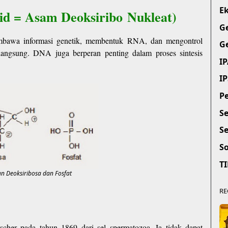
E
cid = Asam Deoksiribo
Nukleat)
Ge
mbawa informasi genetik, membentuk RNA, dan mengontrol
Ge
 langsung. DNA juga berperan penting dalam proses sintesis
IP
IP
Pe
Se
Se
So
TI
 Deoksiribosa dan Fosfat
RE
cher pada tahun 1869 dari sel spermatozoa. Ia tidak dapat