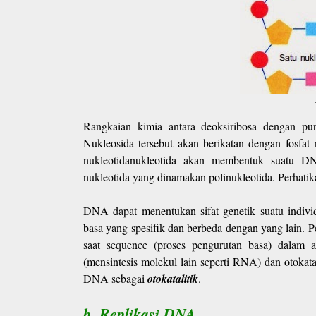
Rangkaian kimia antara deoksiribosa dengan puri
Nukleosida tersebut akan berikatan dengan fosfat
nukleotidanukleotida akan membentuk suatu D
nukleotida yang dinamakan polinukleotida. Perhati
DNA dapat menentukan sifat genetik suatu indiv
basa yang spesifik dan berbeda dengan yang lain. P
saat sequence (proses pengurutan basa) dalam a
(mensintesis molekul lain seperti RNA) dan otokatali
DNA sebagai
otokatalitik
.
b. Replikasi DNA