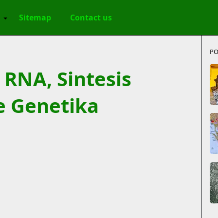
h
Sitemap
Contact us
PO
 RNA, Sintesis
e Genetika