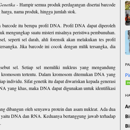
Genetika
- Hampir semua produk perdagangan disertai barcode
 harga, nama produk, hingga jumlah stok.
barcode itu berupa profil DNA. Profil DNA dapat diperoleh
ntuk mengungkap suatu misteri misalnya peristiwa pembunuhan.
l, seperti sel darah, ahli forensik akan melakukan tes profil
rsangka. Jika barcode ini cocok dengan milik tersangka, dia
PA
sebut sel. Setiap sel memiliki nukleus yang mengandung
ah kromosom tertentu. Dalam kromosom ditemukan DNA yang
P
ap individu. Sifat genetik itu dapat diwariskan kepada generasi
 DNA yang khas, maka DNA dapat digunakan untuk identifikasi
HA
An
 yang dibangun oleh senyawa protein dan asam nukleat. Ada dua
as, yaitu DNA dan RNA. Keduanya bertanggung jawab terhadap
Bi
.
Bi