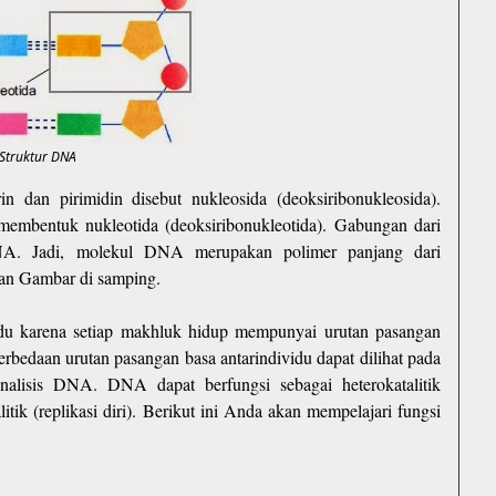
Struktur DNA
n dan pirimidin disebut nukleosida (deoksiribonukleosida).
 membentuk nukleotida (deoksiribonukleotida). Gabungan dari
NA. Jadi, molekul DNA merupakan polimer panjang dari
kan Gambar di samping.
idu karena setiap makhluk hidup mempunyai urutan pasangan
erbedaan urutan pasangan basa antarindividu dapat dilihat pada
nalisis DNA. DNA dapat berfungsi sebagai heterokatalitik
tik (replikasi diri).
Berikut ini Anda akan mempelajari fungsi