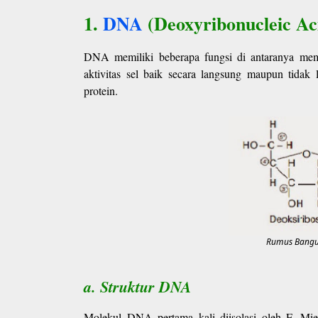
1.
DNA
(Deoxyribonucleic A
DNA memiliki beberapa fungsi di antaranya me
aktivitas sel baik secara langsung maupun tidak
protein.
Rumus Bangun
a. Struktur DNA
Molekul DNA pertama kali diisolasi oleh F. Mies