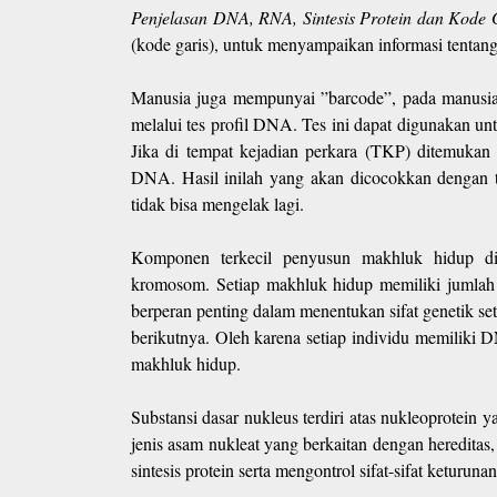
Penjelasan DNA, RNA, Sintesis Protein dan Kode 
(kode garis), untuk menyampaikan informasi tentang
Manusia juga mempunyai ”barcode”, pada manusia 
melalui tes profil DNA. Tes ini dapat digunakan u
Jika di tempat kejadian perkara (TKP) ditemukan se
DNA. Hasil inilah yang akan dicocokkan dengan te
tidak bisa mengelak lagi.
Komponen terkecil penyusun makhluk hidup di
kromosom. Setiap makhluk hidup memiliki juml
berperan penting dalam menentukan sifat genetik seti
berikutnya. Oleh karena setiap individu memiliki
makhluk hidup.
Substansi dasar nukleus terdiri atas nukleoprotein
jenis asam nukleat yang berkaitan dengan heredit
sintesis protein serta mengontrol sifat-sifat keturunan