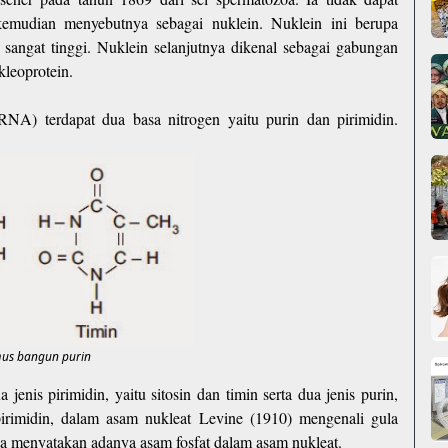
, kemudian menyebutnya sebagai nuklein. Nuklein ini berupa
angat tinggi. Nuklein selanjutnya dikenal sebagai gabungan
ukleoprotein.
A) terdapat dua basa nitrogen yaitu purin dan pirimidin.
.
us bangun purin
enis pirimidin, yaitu sitosin dan timin serta dua jenis purin,
pirimidin, dalam asam nukleat Levine (1910) mengenali gula
uga menyatakan adanya asam fosfat dalam asam nukleat.